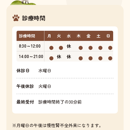
診療時間
診療時間
月
火
水
木
金
土
日
8:30～12:00
休
14:00～21:00
休
休
休診日
水曜日
午後休診
火曜日
最終受付
診療時間終了の30分前
※月曜日の午後は慢性腎不全外来になります。