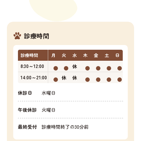
診療時間
診療時間
月
火
水
木
金
土
日
8:30～12:00
休
14:00～21:00
休
休
休診日
水曜日
午後休診
火曜日
最終受付
診療時間終了の30分前