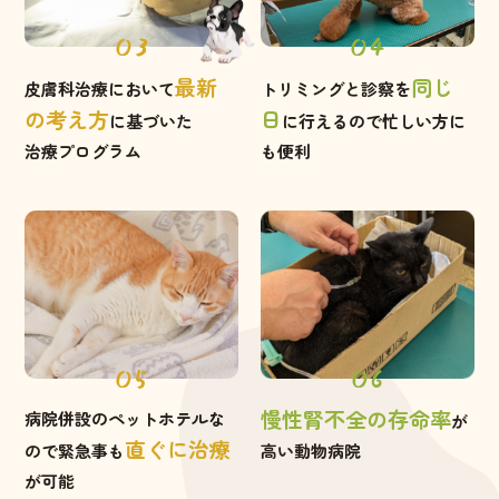
03
04
最新
同じ
皮膚科治療において
トリミングと診察を
の考え方
日
に基づいた
に
行えるので忙しい方に
治療プログラム
も便利
05
06
慢性腎不全の存命率
病院併設のペットホテルな
が
直ぐに治療
ので
緊急事も
高い動物病院
が可能