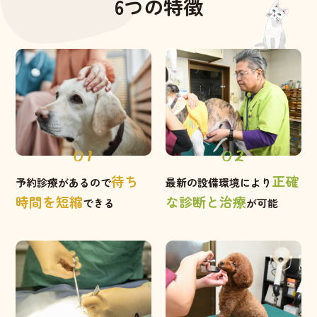
6つの特徴
01
02
待ち
正確
予約診療があるので
最新の設備環境により
時間を短縮
な診断と治療
できる
が可能